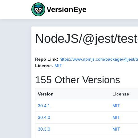
VersionEye
NodeJS/@jest/test
Repo Link:
https://www.npmjs.com/package/@jest/t
License:
MIT
155 Other Versions
Version
License
30.4.1
MIT
30.4.0
MIT
30.3.0
MIT