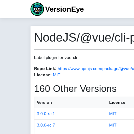
VersionEye
NodeJS/@vue/cli-pl
babel plugin for vue-cli
Repo Link:
https://www.npmjs.com/package/@vue/cl
License:
MIT
160 Other Versions
Version
License
3.0.0-rc.1
MIT
3.0.0-rc.7
MIT