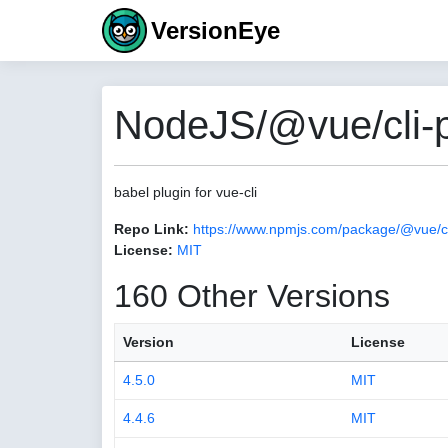
VersionEye
NodeJS/@vue/cli-pl
babel plugin for vue-cli
Repo Link:
https://www.npmjs.com/package/@vue/cl
License:
MIT
160 Other Versions
Version
License
4.5.0
MIT
4.4.6
MIT