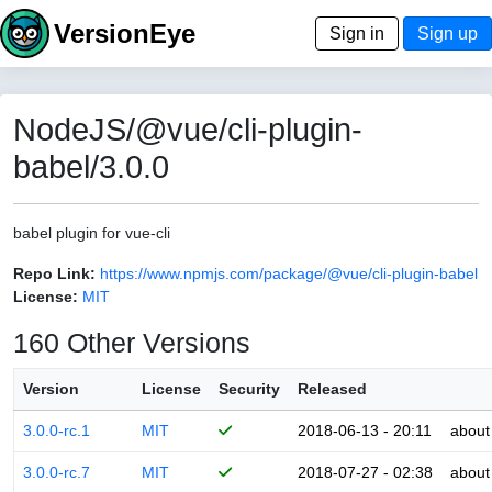
VersionEye
Sign in
Sign up
NodeJS/@vue/cli-plugin-
babel/3.0.0
babel plugin for vue-cli
Repo Link:
https://www.npmjs.com/package/@vue/cli-plugin-babel
License:
MIT
160 Other Versions
Version
License
Security
Released
3.0.0-rc.1
MIT
2018-06-13 - 20:11
about
3.0.0-rc.7
MIT
2018-07-27 - 02:38
about