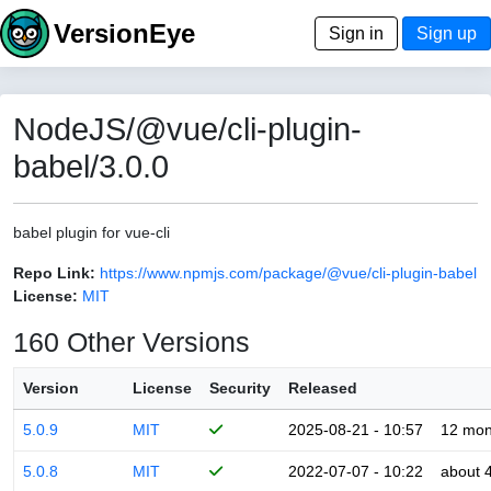
VersionEye
Sign in
Sign up
NodeJS/@vue/cli-plugin-
babel/3.0.0
babel plugin for vue-cli
Repo Link:
https://www.npmjs.com/package/@vue/cli-plugin-babel
License:
MIT
160 Other Versions
Version
License
Security
Released
5.0.9
MIT
2025-08-21 - 10:57
12 mon
5.0.8
MIT
2022-07-07 - 10:22
about 