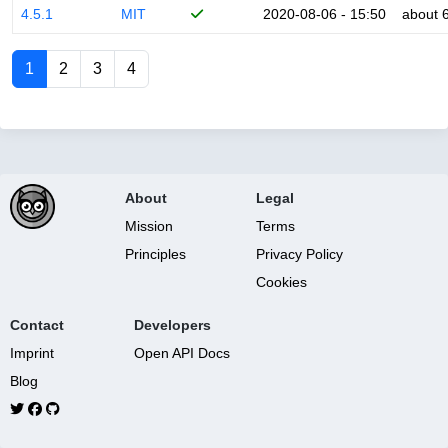
4.5.1
MIT
2020-08-06 - 15:50
about 
1
2
3
4
About
Legal
Mission
Terms
Principles
Privacy Policy
Cookies
Contact
Developers
Imprint
Open API Docs
Blog