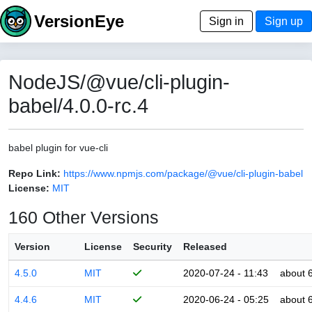
VersionEye
Sign in
Sign up
NodeJS/@vue/cli-plugin-
babel/4.0.0-rc.4
babel plugin for vue-cli
Repo Link:
https://www.npmjs.com/package/@vue/cli-plugin-babel
License:
MIT
160 Other Versions
Version
License
Security
Released
4.5.0
MIT
2020-07-24 - 11:43
about 
4.4.6
MIT
2020-06-24 - 05:25
about 