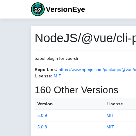
VersionEye
NodeJS/@vue/cli-pl
babel plugin for vue-cli
Repo Link:
https://www.npmjs.com/package/@vue/cl
License:
MIT
160 Other Versions
Version
License
5.0.9
MIT
5.0.8
MIT