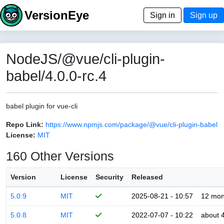
VersionEye
Sign in
Sign up
NodeJS/@vue/cli-plugin-
babel/4.0.0-rc.4
babel plugin for vue-cli
Repo Link:
https://www.npmjs.com/package/@vue/cli-plugin-babel
License:
MIT
160 Other Versions
Version
License
Security
Released
5.0.9
MIT
2025-08-21 - 10:57
12 mon
5.0.8
MIT
2022-07-07 - 10:22
about 