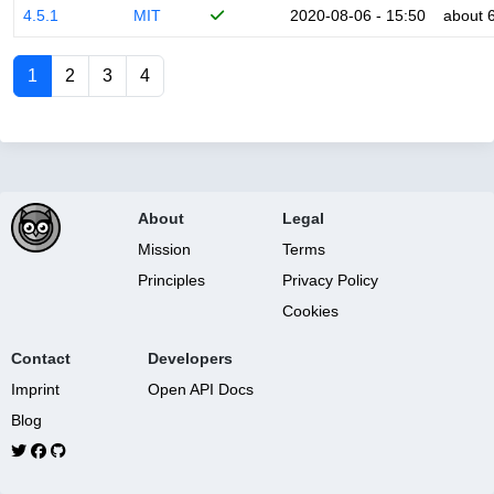
4.5.1
MIT
2020-08-06 - 15:50
about 
1
2
3
4
About
Legal
Mission
Terms
Principles
Privacy Policy
Cookies
Contact
Developers
Imprint
Open API Docs
Blog