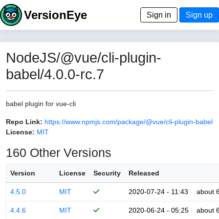
VersionEye
Sign in
Sign up
NodeJS/@vue/cli-plugin-
babel/4.0.0-rc.7
babel plugin for vue-cli
Repo Link:
https://www.npmjs.com/package/@vue/cli-plugin-babel
License:
MIT
160 Other Versions
Version
License
Security
Released
4.5.0
MIT
2020-07-24 - 11:43
about 
4.4.6
MIT
2020-06-24 - 05:25
about 