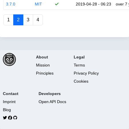
3.7.0
MIT
2019-04-28 - 06:23
over 7
1
2
3
4
About
Legal
Mission
Terms
Principles
Privacy Policy
Cookies
Contact
Developers
Imprint
Open API Docs
Blog