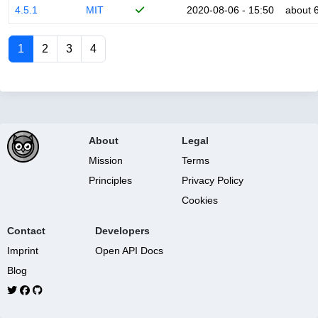
4.5.1
MIT
2020-08-06 - 15:50
about 
1
2
3
4
About
Legal
Mission
Terms
Principles
Privacy Policy
Cookies
Contact
Developers
Imprint
Open API Docs
Blog