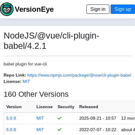
VersionEye
Sign in
Sign up
NodeJS/@vue/cli-plugin-
babel/4.2.1
babel plugin for vue-cli
Repo Link:
https://www.npmjs.com/package/@vue/cli-plugin-babel
License:
MIT
160 Other Versions
Version
License
Security
Released
5.0.9
MIT
2025-08-21 - 10:57
12 mon
5.0.8
MIT
2022-07-07 - 10:22
about 