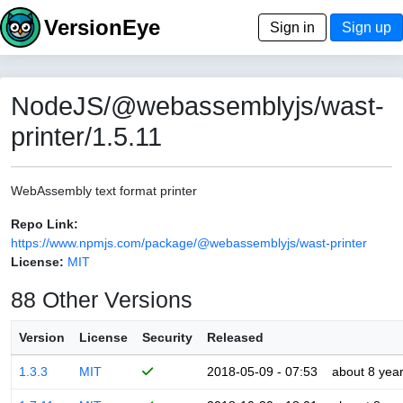
VersionEye
Sign in
Sign up
NodeJS/@webassemblyjs/wast-
printer/1.5.11
WebAssembly text format printer
Repo Link:
https://www.npmjs.com/package/@webassemblyjs/wast-printer
License:
MIT
88 Other Versions
Version
License
Security
Released
1.3.3
MIT
2018-05-09 - 07:53
about 8 yea