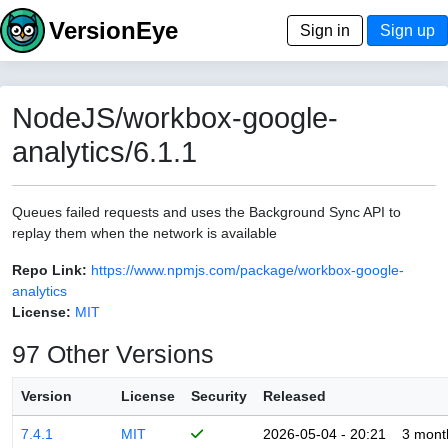
VersionEye
Sign in
Sign up
NodeJS/workbox-google-
analytics/6.1.1
Queues failed requests and uses the Background Sync API to
replay them when the network is available
Repo Link:
https://www.npmjs.com/package/workbox-google-
analytics
License:
MIT
97 Other Versions
Version
License
Security
Released
7.4.1
MIT
2026-05-04 - 20:21
3 mont