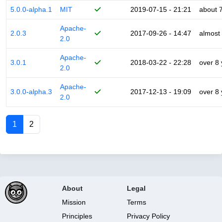
5.0.0-alpha.1
MIT
2019-07-15 - 21:21
about 
Apache-
2.0.3
2017-09-26 - 14:47
almost
2.0
Apache-
3.0.1
2018-03-22 - 22:28
over 8
2.0
Apache-
3.0.0-alpha.3
2017-12-13 - 19:09
over 8
2.0
1
2
About
Legal
Mission
Terms
Principles
Privacy Policy