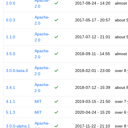
Apache-
2.0.0
2017-08-24 - 14:20
almost
2.0
Apache-
0.0.3
2017-05-17 - 20:57
about 
2.0
Apache-
1.1.0
2017-07-12 - 21:01
about 
2.0
Apache-
3.5.0
2018-09-11 - 14:55
almost
2.0
Apache-
3.0.0-beta.0
2018-02-01 - 23:00
over 8
2.0
Apache-
3.4.1
2018-07-12 - 15:39
about 
2.0
4.1.1
MIT
2019-03-15 - 21:50
over 7
5.1.3
MIT
2020-04-24 - 15:20
over 6
Apache-
3.0.0-alpha.1
2017-11-22 - 21:10
over 8