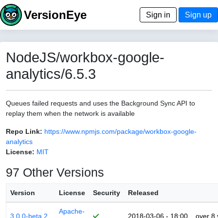
VersionEye
Sign in
Sign up
NodeJS/workbox-google-
analytics/6.5.3
Queues failed requests and uses the Background Sync API to
replay them when the network is available
Repo Link:
https://www.npmjs.com/package/workbox-google-
analytics
License:
MIT
97 Other Versions
Version
License
Security
Released
Apache-
3.0.0-beta.2
2018-03-06 - 18:00
over 8