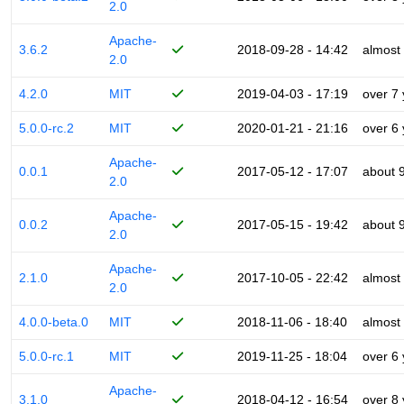
2.0
Apache-
3.6.2
2018-09-28 - 14:42
almost
2.0
4.2.0
MIT
2019-04-03 - 17:19
over 7
5.0.0-rc.2
MIT
2020-01-21 - 21:16
over 6
Apache-
0.0.1
2017-05-12 - 17:07
about 
2.0
Apache-
0.0.2
2017-05-15 - 19:42
about 
2.0
Apache-
2.1.0
2017-10-05 - 22:42
almost
2.0
4.0.0-beta.0
MIT
2018-11-06 - 18:40
almost
5.0.0-rc.1
MIT
2019-11-25 - 18:04
over 6
Apache-
3.1.0
2018-04-12 - 16:54
over 8