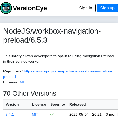
VersionEye
Sign in
Sign up
NodeJS/workbox-navigation-
preload/6.5.3
This library allows developers to opt-in to using Navigation Preload
in their service worker.
Repo Link:
https://www.npmjs.com/package/workbox-navigation-
preload
License:
MIT
70 Other Versions
Version
License
Security
Released
7.4.1
MIT
2026-05-04 - 20:21
3 mont