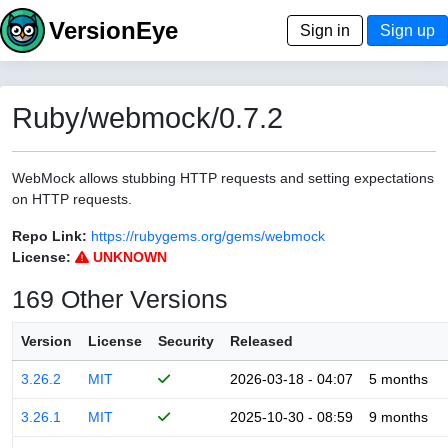
VersionEye
Sign in
Sign up
Ruby/webmock/0.7.2
WebMock allows stubbing HTTP requests and setting expectations
on HTTP requests.
Repo Link:
https://rubygems.org/gems/webmock
License:
UNKNOWN
169 Other Versions
Version
License
Security
Released
3.26.2
MIT
2026-03-18 - 04:07
5 months
3.26.1
MIT
2025-10-30 - 08:59
9 months