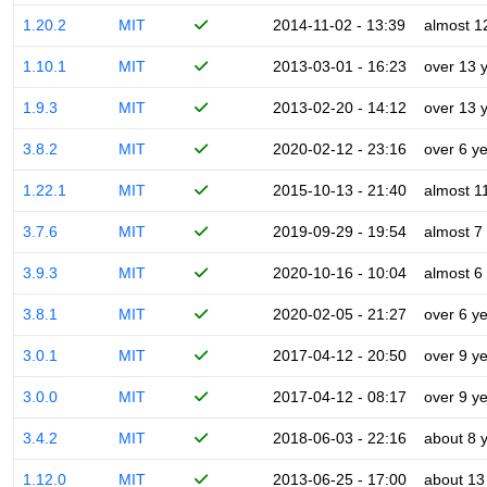
1.20.2
MIT
2014-11-02 - 13:39
almost 1
1.10.1
MIT
2013-03-01 - 16:23
over 13 
1.9.3
MIT
2013-02-20 - 14:12
over 13 
3.8.2
MIT
2020-02-12 - 23:16
over 6 y
1.22.1
MIT
2015-10-13 - 21:40
almost 1
3.7.6
MIT
2019-09-29 - 19:54
almost 7
3.9.3
MIT
2020-10-16 - 10:04
almost 6
3.8.1
MIT
2020-02-05 - 21:27
over 6 y
3.0.1
MIT
2017-04-12 - 20:50
over 9 y
3.0.0
MIT
2017-04-12 - 08:17
over 9 y
3.4.2
MIT
2018-06-03 - 22:16
about 8 
1.12.0
MIT
2013-06-25 - 17:00
about 13