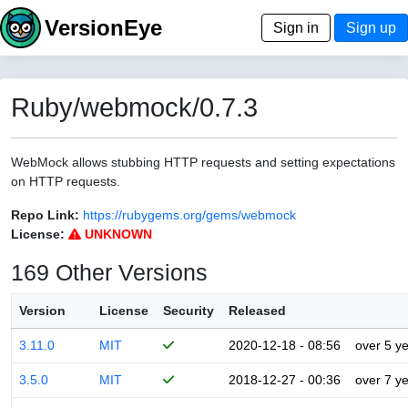
VersionEye
Sign in
Sign up
Ruby/webmock/0.7.3
WebMock allows stubbing HTTP requests and setting expectations
on HTTP requests.
Repo Link:
https://rubygems.org/gems/webmock
License:
UNKNOWN
169 Other Versions
Version
License
Security
Released
3.11.0
MIT
2020-12-18 - 08:56
over 5 y
3.5.0
MIT
2018-12-27 - 00:36
over 7 y