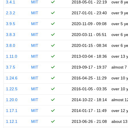
3.4.1
MIT
2018-05-01 - 22:19
over 8 y
2.3.2
MIT
2017-01-01 - 23:40
over 9 y
3.9.5
MIT
2020-11-09 - 09:08
over 5 y
3.8.3
MIT
2020-03-11 - 05:51
over 6 y
3.8.0
MIT
2020-01-15 - 08:34
over 6 y
1.11.0
MIT
2013-03-04 - 18:36
over 13 
3.7.5
MIT
2019-09-17 - 19:37
almost 7
1.24.6
MIT
2016-04-25 - 11:29
over 10 
1.22.5
MIT
2016-01-05 - 03:35
over 10 
1.20.0
MIT
2014-10-22 - 18:14
almost 1
1.17.1
MIT
2014-01-17 - 11:49
over 12 
1.12.1
MIT
2013-06-26 - 21:08
about 13