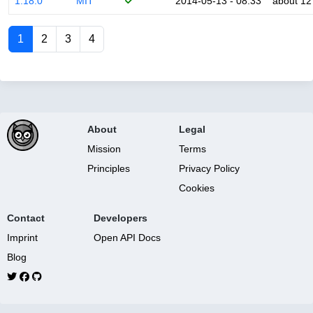
1.18.0
MIT
2014-05-13 - 08:33
about 12
1
2
3
4
About
Legal
Mission
Terms
Principles
Privacy Policy
Cookies
Contact
Developers
Imprint
Open API Docs
Blog