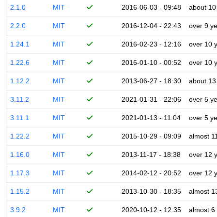
2.1.0
MIT
2016-06-03 - 09:48
about 10
2.2.0
MIT
2016-12-04 - 22:43
over 9 y
1.24.1
MIT
2016-02-23 - 12:16
over 10 
1.22.6
MIT
2016-01-10 - 00:52
over 10 
1.12.2
MIT
2013-06-27 - 18:30
about 13
3.11.2
MIT
2021-01-31 - 22:06
over 5 y
3.11.1
MIT
2021-01-13 - 11:04
over 5 y
1.22.2
MIT
2015-10-29 - 09:09
almost 1
1.16.0
MIT
2013-11-17 - 18:38
over 12 
1.17.3
MIT
2014-02-12 - 20:52
over 12 
1.15.2
MIT
2013-10-30 - 18:35
almost 1
3.9.2
MIT
2020-10-12 - 12:35
almost 6