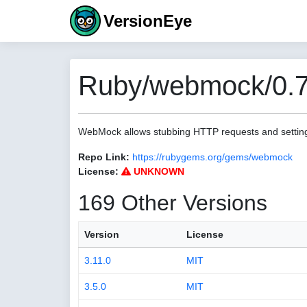
VersionEye
Ruby/webmock/0.7
WebMock allows stubbing HTTP requests and settin
Repo Link:
https://rubygems.org/gems/webmock
License:
UNKNOWN
169 Other Versions
Version
License
3.11.0
MIT
3.5.0
MIT