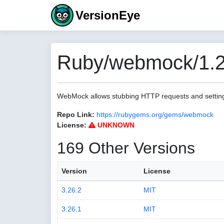
VersionEye
Ruby/webmock/1.2
WebMock allows stubbing HTTP requests and settin
Repo Link:
https://rubygems.org/gems/webmock
License:
UNKNOWN
169 Other Versions
Version
License
3.26.2
MIT
3.26.1
MIT