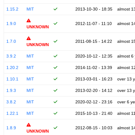
1.15.2
MIT
2013-10-30 - 18:35
almost 1
1.9.0
2012-11-07 - 11:10
almost 1
UNKNOWN
1.7.0
2011-08-15 - 14:22
almost 1
UNKNOWN
3.9.2
MIT
2020-10-12 - 12:35
almost 6
1.20.2
MIT
2014-11-02 - 13:39
almost 1
1.10.1
MIT
2013-03-01 - 16:23
over 13 
1.9.3
MIT
2013-02-20 - 14:12
over 13 
3.8.2
MIT
2020-02-12 - 23:16
over 6 y
1.22.1
MIT
2015-10-13 - 21:40
almost 1
1.8.9
2012-08-15 - 10:03
almost 1
UNKNOWN