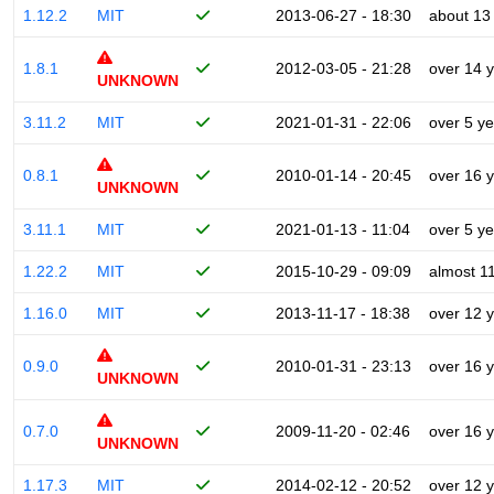
1.12.2
MIT
2013-06-27 - 18:30
about 13
1.8.1
2012-03-05 - 21:28
over 14 
UNKNOWN
3.11.2
MIT
2021-01-31 - 22:06
over 5 y
0.8.1
2010-01-14 - 20:45
over 16 
UNKNOWN
3.11.1
MIT
2021-01-13 - 11:04
over 5 y
1.22.2
MIT
2015-10-29 - 09:09
almost 1
1.16.0
MIT
2013-11-17 - 18:38
over 12 
0.9.0
2010-01-31 - 23:13
over 16 
UNKNOWN
0.7.0
2009-11-20 - 02:46
over 16 
UNKNOWN
1.17.3
MIT
2014-02-12 - 20:52
over 12 