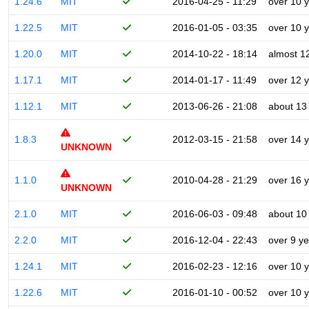
1.24.6
MIT
2016-04-25 - 11:29
over 10 
1.22.5
MIT
2016-01-05 - 03:35
over 10 
1.20.0
MIT
2014-10-22 - 18:14
almost 1
1.17.1
MIT
2014-01-17 - 11:49
over 12 
1.12.1
MIT
2013-06-26 - 21:08
about 13
1.8.3
2012-03-15 - 21:58
over 14 
UNKNOWN
1.1.0
2010-04-28 - 21:29
over 16 
UNKNOWN
2.1.0
MIT
2016-06-03 - 09:48
about 10
2.2.0
MIT
2016-12-04 - 22:43
over 9 y
1.24.1
MIT
2016-02-23 - 12:16
over 10 
1.22.6
MIT
2016-01-10 - 00:52
over 10 