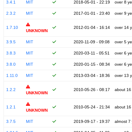
3.4.1
MIT
2018-05-01 - 22:19
over 8 y
2.3.2
MIT
2017-01-01 - 23:40
over 9 y
1.7.10
2012-01-04 - 16:14
over 14 
UNKNOWN
3.9.5
MIT
2020-11-09 - 09:08
over 5 y
3.8.3
MIT
2020-03-11 - 05:51
over 6 y
3.8.0
MIT
2020-01-15 - 08:34
over 6 y
1.11.0
MIT
2013-03-04 - 18:36
over 13 
1.2.2
2010-05-26 - 08:17
about 16
UNKNOWN
1.2.1
2010-05-24 - 21:34
about 16
UNKNOWN
3.7.5
MIT
2019-09-17 - 19:37
almost 7