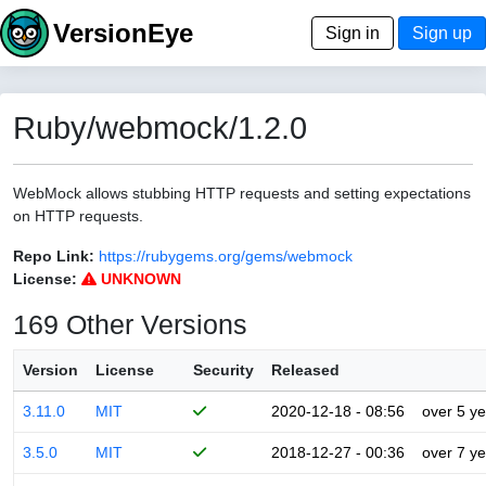
VersionEye
Sign in
Sign up
Ruby/webmock/1.2.0
WebMock allows stubbing HTTP requests and setting expectations
on HTTP requests.
Repo Link:
https://rubygems.org/gems/webmock
License:
UNKNOWN
169 Other Versions
Version
License
Security
Released
3.11.0
MIT
2020-12-18 - 08:56
over 5 y
3.5.0
MIT
2018-12-27 - 00:36
over 7 y