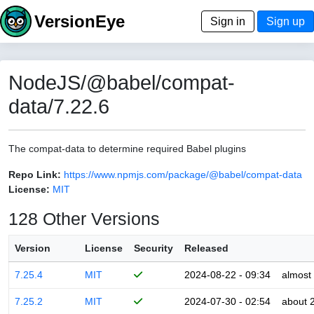
VersionEye
Sign in
Sign up
NodeJS/@babel/compat-
data/7.22.6
The compat-data to determine required Babel plugins
Repo Link:
https://www.npmjs.com/package/@babel/compat-data
License:
MIT
128 Other Versions
Version
License
Security
Released
7.25.4
MIT
2024-08-22 - 09:34
almost
7.25.2
MIT
2024-07-30 - 02:54
about 