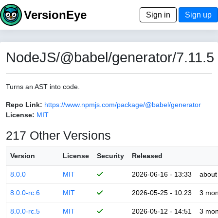
VersionEye
Sign in
Sign up
NodeJS/@babel/generator/7.11.5
Turns an AST into code.
Repo Link:
https://www.npmjs.com/package/@babel/generator
License:
MIT
217 Other Versions
Version
License
Security
Released
8.0.0
MIT
2026-06-16 - 13:33
about
8.0.0-rc.6
MIT
2026-05-25 - 10:23
3 mon
8.0.0-rc.5
MIT
2026-05-12 - 14:51
3 mon