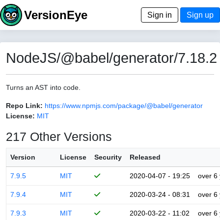
VersionEye
Sign in
Sign up
NodeJS/@babel/generator/7.18.2
Turns an AST into code.
Repo Link:
https://www.npmjs.com/package/@babel/generator
License:
MIT
217 Other Versions
Version
License
Security
Released
7.9.5
MIT
2020-04-07 - 19:25
over 6
7.9.4
MIT
2020-03-24 - 08:31
over 6
7.9.3
MIT
2020-03-22 - 11:02
over 6