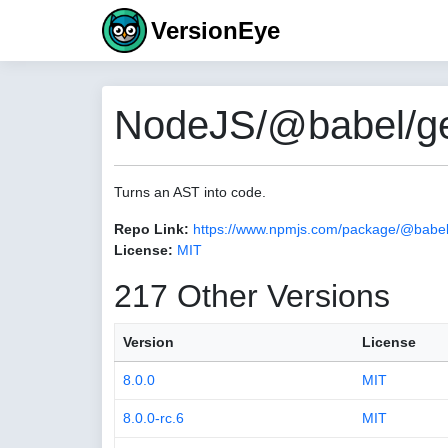
VersionEye
NodeJS/@babel/ge
Turns an AST into code.
Repo Link:
https://www.npmjs.com/package/@babel
License:
MIT
217 Other Versions
Version
License
8.0.0
MIT
8.0.0-rc.6
MIT