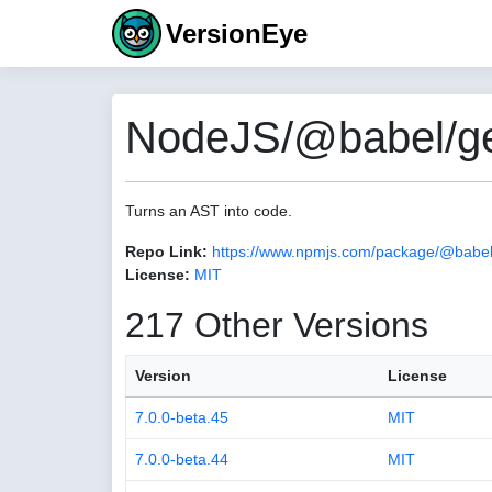
VersionEye
NodeJS/@babel/ge
Turns an AST into code.
Repo Link:
https://www.npmjs.com/package/@babel
License:
MIT
217 Other Versions
Version
License
7.0.0-beta.45
MIT
7.0.0-beta.44
MIT