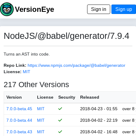
VersionEye
Sign in
Sign up
NodeJS/@babel/generator/7.9.4
Turns an AST into code.
Repo Link:
https://www.npmjs.com/package/@babel/generator
License:
MIT
217 Other Versions
Version
License
Security
Released
7.0.0-beta.45
MIT
2018-04-23 - 01:55
over 8
7.0.0-beta.44
MIT
2018-04-02 - 22:19
over 8
7.0.0-beta.43
MIT
2018-04-02 - 16:48
over 8