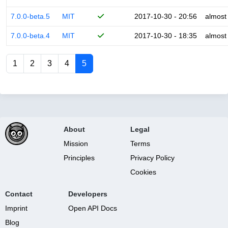
7.0.0-beta.5
MIT
2017-10-30 - 20:56
almost
7.0.0-beta.4
MIT
2017-10-30 - 18:35
almost
1
2
3
4
5
About
Legal
Mission
Terms
Principles
Privacy Policy
Cookies
Contact
Developers
Imprint
Open API Docs
Blog