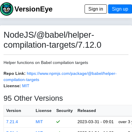
VersionEye
Sign in
Sign up
NodeJS/@babel/helper-
compilation-targets/7.12.0
Helper functions on Babel compilation targets
Repo Link:
https://www.npmjs.com/package/@babel/helper-
compilation-targets
License:
MIT
95 Other Versions
Version
License
Security
Released
7.21.4
MIT
2023-03-31 - 09:01
over 3