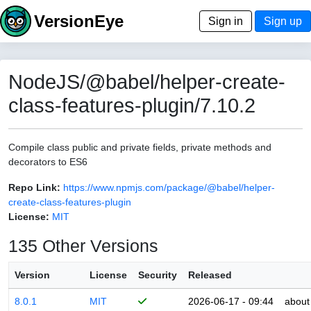
VersionEye
Sign in
Sign up
NodeJS/@babel/helper-create-
class-features-plugin/7.10.2
Compile class public and private fields, private methods and
decorators to ES6
Repo Link:
https://www.npmjs.com/package/@babel/helper-
create-class-features-plugin
License:
MIT
135 Other Versions
Version
License
Security
Released
8.0.1
MIT
2026-06-17 - 09:44
about