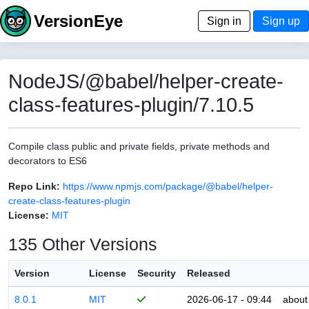
VersionEye
Sign in
Sign up
NodeJS/@babel/helper-create-
class-features-plugin/7.10.5
Compile class public and private fields, private methods and
decorators to ES6
Repo Link:
https://www.npmjs.com/package/@babel/helper-
create-class-features-plugin
License:
MIT
135 Other Versions
Version
License
Security
Released
8.0.1
MIT
2026-06-17 - 09:44
about