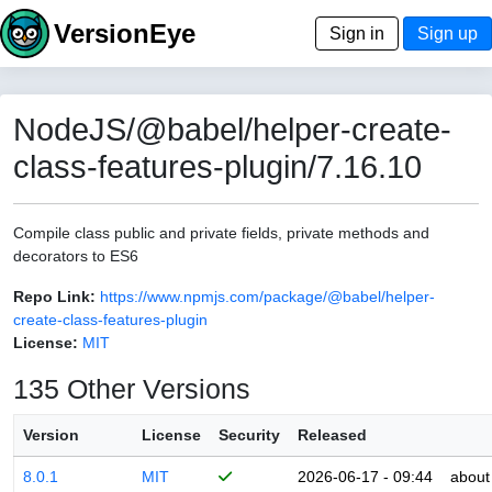
VersionEye
Sign in
Sign up
NodeJS/@babel/helper-create-
class-features-plugin/7.16.10
Compile class public and private fields, private methods and
decorators to ES6
Repo Link:
https://www.npmjs.com/package/@babel/helper-
create-class-features-plugin
License:
MIT
135 Other Versions
Version
License
Security
Released
8.0.1
MIT
2026-06-17 - 09:44
about