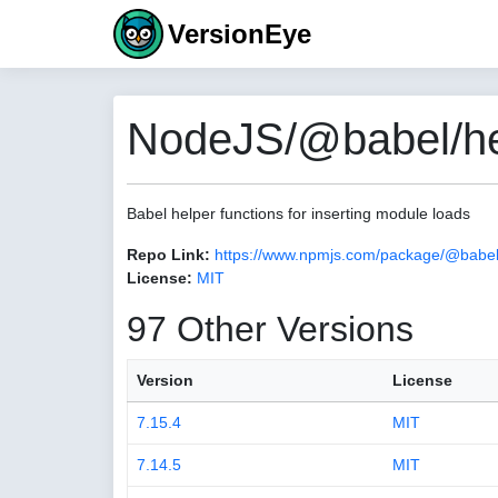
VersionEye
NodeJS/@babel/hel
Babel helper functions for inserting module loads
Repo Link:
https://www.npmjs.com/package/@babel
License:
MIT
97 Other Versions
Version
License
7.15.4
MIT
7.14.5
MIT