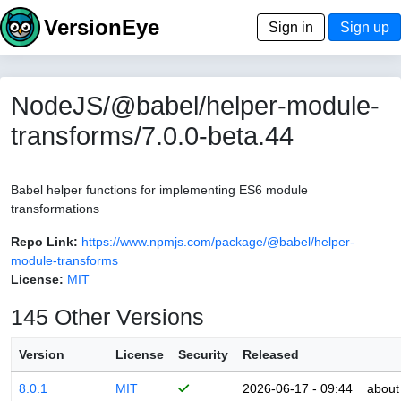
VersionEye
Sign in
Sign up
NodeJS/@babel/helper-module-
transforms/7.0.0-beta.44
Babel helper functions for implementing ES6 module
transformations
Repo Link:
https://www.npmjs.com/package/@babel/helper-
module-transforms
License:
MIT
145 Other Versions
Version
License
Security
Released
8.0.1
MIT
2026-06-17 - 09:44
about