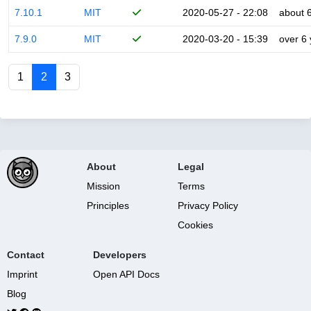
7.10.1
MIT
2020-05-27 - 22:08
about 
7.9.0
MIT
2020-03-20 - 15:39
over 6
1
2
3
About
Legal
Mission
Terms
Principles
Privacy Policy
Cookies
Contact
Developers
Imprint
Open API Docs
Blog