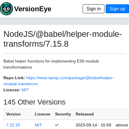
VersionEye
Sign in
Sign up
NodeJS/@babel/helper-module-
transforms/7.15.8
Babel helper functions for implementing ES6 module
transformations
Repo Link:
https://www.npmjs.com/package/@babel/helper-
module-transforms
License:
MIT
145 Other Versions
Version
License
Security
Released
7.22.18
MIT
2023-09-14 - 15:59
almost