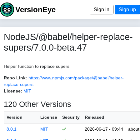
VersionEye
Sign in
Sign up
NodeJS/@babel/helper-replace-
supers/7.0.0-beta.47
Helper function to replace supers
Repo Link:
https://www.npmjs.com/package/@babel/helper-
replace-supers
License:
MIT
120 Other Versions
Version
License
Security
Released
8.0.1
MIT
2026-06-17 - 09:44
about