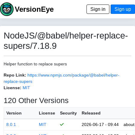
VersionEye
Sign in
Sign up
NodeJS/@babel/helper-replace-
supers/7.18.9
Helper function to replace supers
Repo Link:
https://www.npmjs.com/package/@babel/helper-
replace-supers
License:
MIT
120 Other Versions
Version
License
Security
Released
8.0.1
MIT
2026-06-17 - 09:44
about