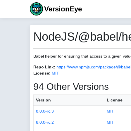
VersionEye
NodeJS/@babel/hel
Babel helper for ensuring that access to a given va
Repo Link:
https://www.npmjs.com/package/@babel
License:
MIT
94 Other Versions
Version
License
8.0.0-rc.3
MIT
8.0.0-rc.2
MIT