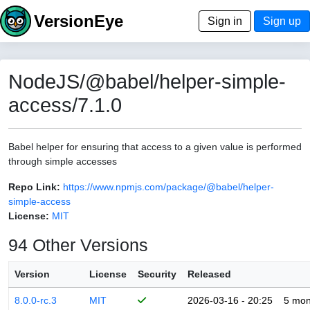
VersionEye
Sign in
Sign up
NodeJS/@babel/helper-simple-
access/7.1.0
Babel helper for ensuring that access to a given value is performed
through simple accesses
Repo Link:
https://www.npmjs.com/package/@babel/helper-
simple-access
License:
MIT
94 Other Versions
Version
License
Security
Released
8.0.0-rc.3
MIT
2026-03-16 - 20:25
5 mon