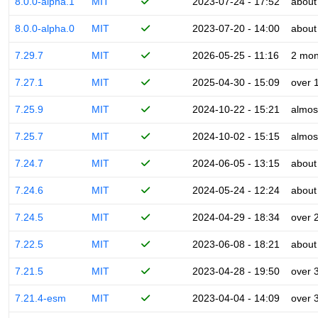
8.0.0-alpha.1
MIT
2023-07-24 - 17:52
about
8.0.0-alpha.0
MIT
2023-07-20 - 14:00
about
7.29.7
MIT
2026-05-25 - 11:16
2 mon
7.27.1
MIT
2025-04-30 - 15:09
over 
7.25.9
MIT
2024-10-22 - 15:21
almos
7.25.7
MIT
2024-10-02 - 15:15
almos
7.24.7
MIT
2024-06-05 - 13:15
about
7.24.6
MIT
2024-05-24 - 12:24
about
7.24.5
MIT
2024-04-29 - 18:34
over 
7.22.5
MIT
2023-06-08 - 18:21
about
7.21.5
MIT
2023-04-28 - 19:50
over 
7.21.4-esm
MIT
2023-04-04 - 14:09
over 