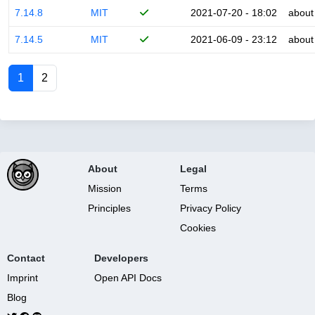
7.14.8
MIT
2021-07-20 - 18:02
about
7.14.5
MIT
2021-06-09 - 23:12
about
1
2
About
Legal
Mission
Terms
Principles
Privacy Policy
Cookies
Contact
Developers
Imprint
Open API Docs
Blog