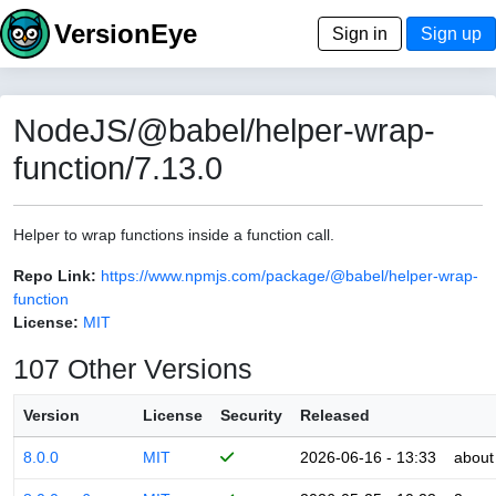
VersionEye
Sign in
Sign up
NodeJS/@babel/helper-wrap-
function/7.13.0
Helper to wrap functions inside a function call.
Repo Link:
https://www.npmjs.com/package/@babel/helper-wrap-
function
License:
MIT
107 Other Versions
Version
License
Security
Released
8.0.0
MIT
2026-06-16 - 13:33
about