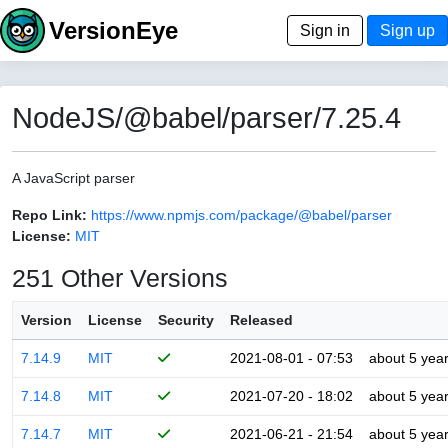
VersionEye
Sign in
Sign up
NodeJS/@babel/parser/7.25.4
A JavaScript parser
Repo Link:
https://www.npmjs.com/package/@babel/parser
License:
MIT
251 Other Versions
Version
License
Security
Released
7.14.9
MIT
2021-08-01 - 07:53
about 5 yea
7.14.8
MIT
2021-07-20 - 18:02
about 5 yea
7.14.7
MIT
2021-06-21 - 21:54
about 5 yea