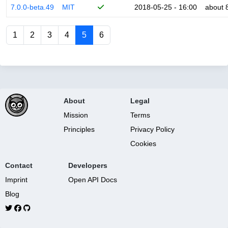
7.0.0-beta.49
MIT
2018-05-25 - 16:00
about 
1
2
3
4
5
6
About
Legal
Mission
Terms
Principles
Privacy Policy
Cookies
Contact
Developers
Imprint
Open API Docs
Blog