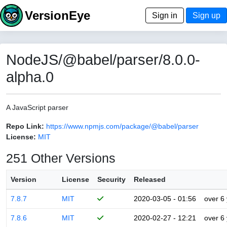
VersionEye
Sign in
Sign up
NodeJS/@babel/parser/8.0.0-
alpha.0
A JavaScript parser
Repo Link:
https://www.npmjs.com/package/@babel/parser
License:
MIT
251 Other Versions
Version
License
Security
Released
7.8.7
MIT
2020-03-05 - 01:56
over 6
7.8.6
MIT
2020-02-27 - 12:21
over 6