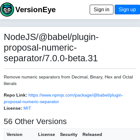
VersionEye
Sign in
Sign up
NodeJS/@babel/plugin-
proposal-numeric-
separator/7.0.0-beta.31
Remove numeric separators from Decimal, Binary, Hex and Octal
literals
Repo Link:
https://www.npmjs.com/package/@babel/plugin-
proposal-numeric-separator
License:
MIT
56 Other Versions
Version
License
Security
Released