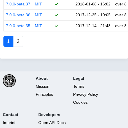
7.0.0-beta.37
MIT
2018-01-08 - 16:02
over 8
7.0.0-beta.36
MIT
2017-12-25 - 19:05
over 8
7.0.0-beta.35
MIT
2017-12-14 - 21:48
over 8
1
2
About
Legal
Mission
Terms
Principles
Privacy Policy
Cookies
Contact
Developers
Imprint
Open API Docs