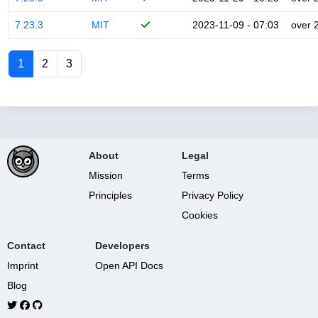
7.23.3
MIT
2023-11-09 - 07:03
over 
1
2
3
About
Legal
Mission
Terms
Principles
Privacy Policy
Cookies
Contact
Developers
Imprint
Open API Docs
Blog