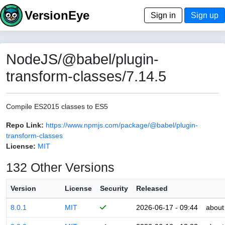
VersionEye
Sign in
Sign up
NodeJS/@babel/plugin-
transform-classes/7.14.5
Compile ES2015 classes to ES5
Repo Link:
https://www.npmjs.com/package/@babel/plugin-
transform-classes
License:
MIT
132 Other Versions
Version
License
Security
Released
8.0.1
MIT
2026-06-17 - 09:44
about