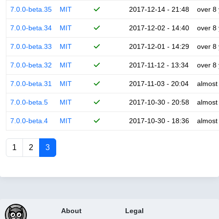
7.0.0-beta.35
MIT
2017-12-14 - 21:48
over 8
7.0.0-beta.34
MIT
2017-12-02 - 14:40
over 8
7.0.0-beta.33
MIT
2017-12-01 - 14:29
over 8
7.0.0-beta.32
MIT
2017-11-12 - 13:34
over 8
7.0.0-beta.31
MIT
2017-11-03 - 20:04
almost
7.0.0-beta.5
MIT
2017-10-30 - 20:58
almost
7.0.0-beta.4
MIT
2017-10-30 - 18:36
almost
1
2
3
About
Legal