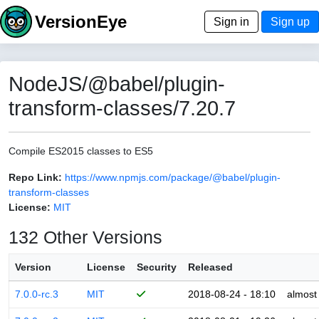
VersionEye
Sign in
Sign up
NodeJS/@babel/plugin-
transform-classes/7.20.7
Compile ES2015 classes to ES5
Repo Link:
https://www.npmjs.com/package/@babel/plugin-
transform-classes
License:
MIT
132 Other Versions
Version
License
Security
Released
7.0.0-rc.3
MIT
2018-08-24 - 18:10
almost