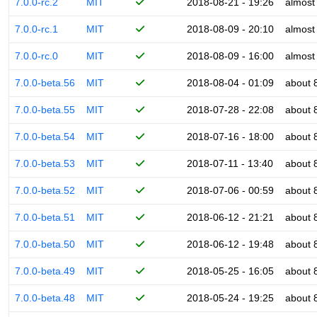
7.0.0-rc.2
MIT
2018-08-21 - 19:26
almost
7.0.0-rc.1
MIT
2018-08-09 - 20:10
almost
7.0.0-rc.0
MIT
2018-08-09 - 16:00
almost
7.0.0-beta.56
MIT
2018-08-04 - 01:09
about 
7.0.0-beta.55
MIT
2018-07-28 - 22:08
about 
7.0.0-beta.54
MIT
2018-07-16 - 18:00
about 
7.0.0-beta.53
MIT
2018-07-11 - 13:40
about 
7.0.0-beta.52
MIT
2018-07-06 - 00:59
about 
7.0.0-beta.51
MIT
2018-06-12 - 21:21
about 
7.0.0-beta.50
MIT
2018-06-12 - 19:48
about 
7.0.0-beta.49
MIT
2018-05-25 - 16:05
about 
7.0.0-beta.48
MIT
2018-05-24 - 19:25
about 