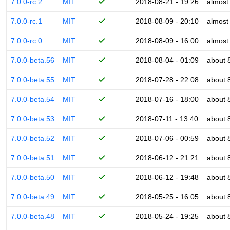
7.0.0-rc.2
MIT
2018-08-21 - 19:26
almost
7.0.0-rc.1
MIT
2018-08-09 - 20:10
almost
7.0.0-rc.0
MIT
2018-08-09 - 16:00
almost
7.0.0-beta.56
MIT
2018-08-04 - 01:09
about 
7.0.0-beta.55
MIT
2018-07-28 - 22:08
about 
7.0.0-beta.54
MIT
2018-07-16 - 18:00
about 
7.0.0-beta.53
MIT
2018-07-11 - 13:40
about 
7.0.0-beta.52
MIT
2018-07-06 - 00:59
about 
7.0.0-beta.51
MIT
2018-06-12 - 21:21
about 
7.0.0-beta.50
MIT
2018-06-12 - 19:48
about 
7.0.0-beta.49
MIT
2018-05-25 - 16:05
about 
7.0.0-beta.48
MIT
2018-05-24 - 19:25
about 