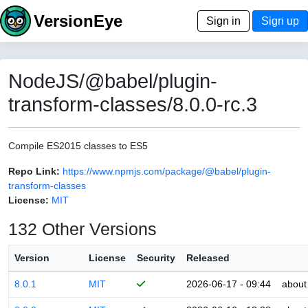
VersionEye
Sign in
Sign up
NodeJS/@babel/plugin-
transform-classes/8.0.0-rc.3
Compile ES2015 classes to ES5
Repo Link:
https://www.npmjs.com/package/@babel/plugin-
transform-classes
License:
MIT
132 Other Versions
Version
License
Security
Released
8.0.1
MIT
2026-06-17 - 09:44
about