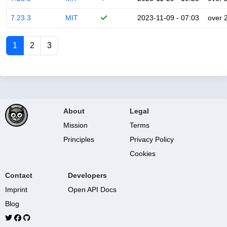
7.23.3
MIT
2023-11-09 - 07:03
over 
1
2
3
About
Legal
Mission
Terms
Principles
Privacy Policy
Cookies
Contact
Developers
Imprint
Open API Docs
Blog