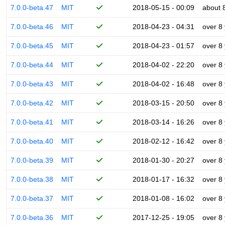
7.0.0-beta.47
MIT
2018-05-15 - 00:09
about 
7.0.0-beta.46
MIT
2018-04-23 - 04:31
over 8
7.0.0-beta.45
MIT
2018-04-23 - 01:57
over 8
7.0.0-beta.44
MIT
2018-04-02 - 22:20
over 8
7.0.0-beta.43
MIT
2018-04-02 - 16:48
over 8
7.0.0-beta.42
MIT
2018-03-15 - 20:50
over 8
7.0.0-beta.41
MIT
2018-03-14 - 16:26
over 8
7.0.0-beta.40
MIT
2018-02-12 - 16:42
over 8
7.0.0-beta.39
MIT
2018-01-30 - 20:27
over 8
7.0.0-beta.38
MIT
2018-01-17 - 16:32
over 8
7.0.0-beta.37
MIT
2018-01-08 - 16:02
over 8
7.0.0-beta.36
MIT
2017-12-25 - 19:05
over 8