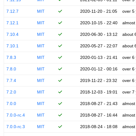
7.12.7
MIT
2020-11-20 - 21:05
over 5
7.12.1
MIT
2020-10-15 - 22:40
almost
7.10.4
MIT
2020-06-30 - 13:12
about 
7.10.1
MIT
2020-05-27 - 22:07
about 
7.8.3
MIT
2020-01-13 - 21:41
over 6
7.8.0
MIT
2020-01-12 - 00:16
over 6
7.7.4
MIT
2019-11-22 - 23:32
over 6
7.2.0
MIT
2018-12-03 - 19:01
over 7
7.0.0
MIT
2018-08-27 - 21:43
almost
7.0.0-rc.4
MIT
2018-08-27 - 16:44
almost
7.0.0-rc.3
MIT
2018-08-24 - 18:08
almost