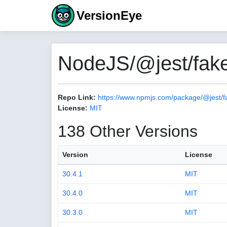
VersionEye
NodeJS/@jest/fake
Repo Link:
https://www.npmjs.com/package/@jest/f
License:
MIT
138 Other Versions
Version
License
30.4.1
MIT
30.4.0
MIT
30.3.0
MIT