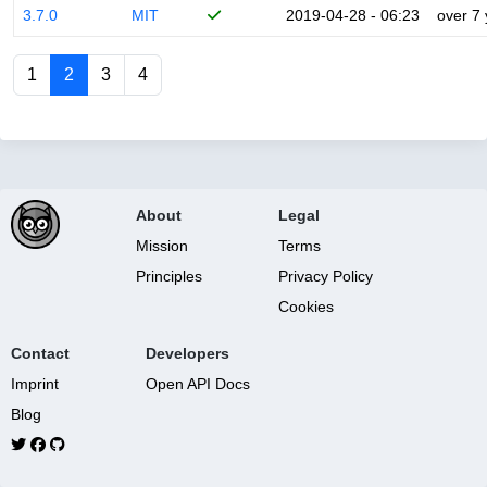
3.7.0
MIT
2019-04-28 - 06:23
over 7
1
2
3
4
About
Legal
Mission
Terms
Principles
Privacy Policy
Cookies
Contact
Developers
Imprint
Open API Docs
Blog