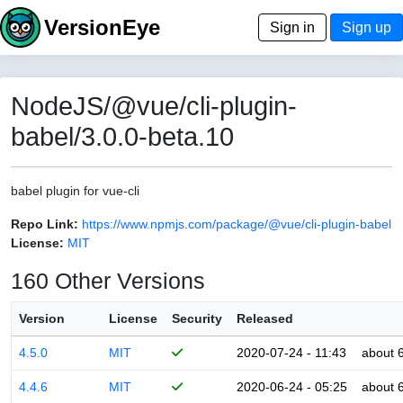
VersionEye
Sign in
Sign up
NodeJS/@vue/cli-plugin-
babel/3.0.0-beta.10
babel plugin for vue-cli
Repo Link:
https://www.npmjs.com/package/@vue/cli-plugin-babel
License:
MIT
160 Other Versions
Version
License
Security
Released
4.5.0
MIT
2020-07-24 - 11:43
about 
4.4.6
MIT
2020-06-24 - 05:25
about 