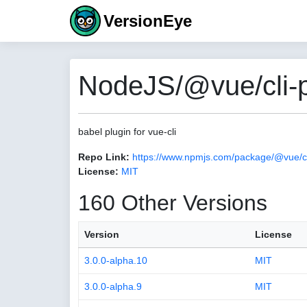
VersionEye
NodeJS/@vue/cli-p
babel plugin for vue-cli
Repo Link:
https://www.npmjs.com/package/@vue/cl
License:
MIT
160 Other Versions
Version
License
3.0.0-alpha.10
MIT
3.0.0-alpha.9
MIT