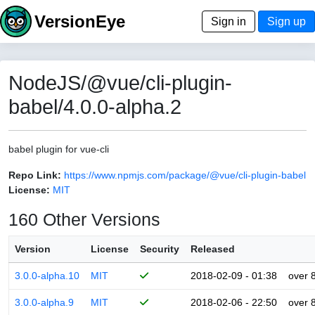
VersionEye
Sign in
Sign up
NodeJS/@vue/cli-plugin-
babel/4.0.0-alpha.2
babel plugin for vue-cli
Repo Link:
https://www.npmjs.com/package/@vue/cli-plugin-babel
License:
MIT
160 Other Versions
Version
License
Security
Released
3.0.0-alpha.10
MIT
2018-02-09 - 01:38
over 
3.0.0-alpha.9
MIT
2018-02-06 - 22:50
over 