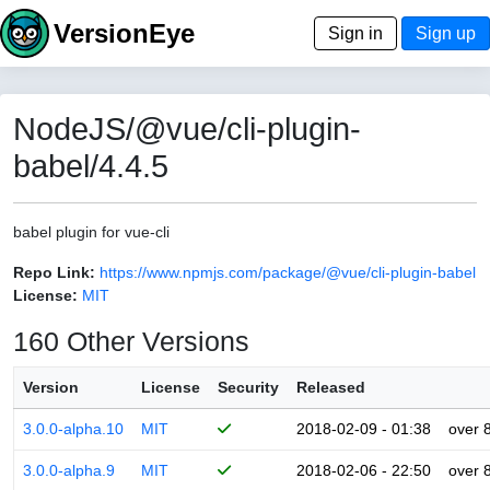
VersionEye
Sign in
Sign up
NodeJS/@vue/cli-plugin-
babel/4.4.5
babel plugin for vue-cli
Repo Link:
https://www.npmjs.com/package/@vue/cli-plugin-babel
License:
MIT
160 Other Versions
Version
License
Security
Released
3.0.0-alpha.10
MIT
2018-02-09 - 01:38
over 
3.0.0-alpha.9
MIT
2018-02-06 - 22:50
over 